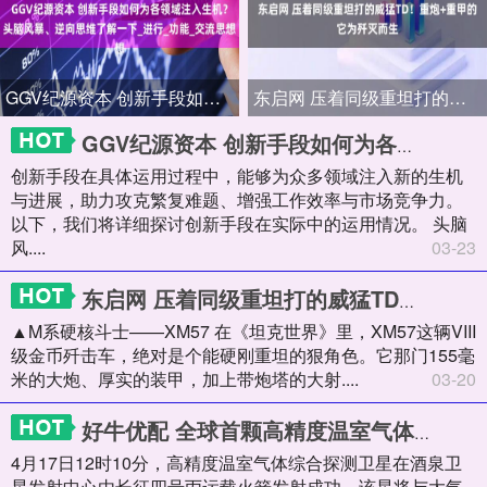
GGV纪源资本 创新手段如何为各领域注入生机？头脑风暴、逆向思维了解一下_进行_功能_交流思想
东启网 压着同级重坦打的威猛TD！重炮+重甲的它为歼灭而生
GGV纪源资本 创新手段如何为各领域注入生机？头脑风暴、逆向思维了解一下_进行_功能_交流思想
创新手段在具体运用过程中，能够为众多领域注入新的生机
与进展，助力攻克繁复难题、增强工作效率与市场竞争力。
以下，我们将详细探讨创新手段在实际中的运用情况。 头脑
风....
03-23
东启网 压着同级重坦打的威猛TD！重炮+重甲的它为歼灭而生
▲M系硬核斗士——XM57 在《坦克世界》里，XM57这辆VIII
级金币歼击车，绝对是个能硬刚重坦的狠角色。它那门155毫
米的大炮、厚实的装甲，加上带炮塔的大射....
03-20
好牛优配 全球首颗高精度温室气体综合探测卫星成功发射，星箭均为上海航天研制
4月17日12时10分，高精度温室气体综合探测卫星在酒泉卫
星发射中心由长征四号丙运载火箭发射成功。该星将与大气