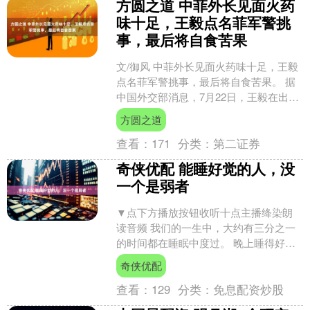
方圆之道 中菲外长见面火药
味十足，王毅点名菲军警挑
事，最后将自食苦果
文/御风 中菲外长见面火药味十足，王毅
点名菲军警挑事，最后将自食苦果。 据
中国外交部消息，7月22日，王毅在出席
东亚合作系列外长会期间，应约会见菲
方圆之道
律宾外长拉扎罗....
查看：
171
分类：
第二证券
奇侠优配 能睡好觉的人，没
一个是弱者
▼点下方播放按钮收听十点主播绛染朗
读音频 我们的一生中，大约有三分之一
的时间都在睡眠中度过。 晚上睡得好不
好，直接影响第二天的工作效率和生活
奇侠优配
状态。 然而，根据2....
查看：
129
分类：
免息配资炒股