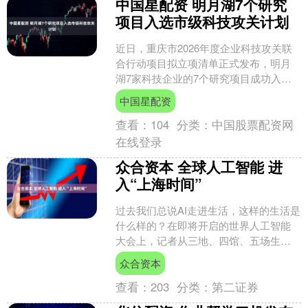
中国星配资 明月湖7个研究
项目入选市级科技攻关计划
近日，重庆市2026年度企业科技攻关联
合行动项目拟立项清单正式发布，明月
湖7家科技企业的7个研究项目成功入
选。项目正式立项后，市级财政资金将
中国星配资
按照10万元/项予以....
查看：
104
分类：
中国股票配资网
在线登录
众合资本 全球人工智能 进
入“上海时间”
过去我们总说AI走进生活，这样的生活是
什么样的？在即将开启的世界人工智能
大会上，记者从三地、四馆、五场生态
服务的矩阵，以及六条专业的主题线
众合资本
路，还有八大市民的打卡....
查看：
203
分类：
第二证券