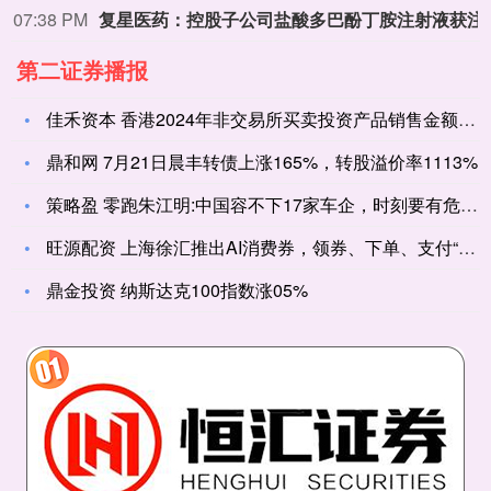
07:38 PM
复星医药：控股子公
第二证券播报
佳禾资本 香港2024年非交易所买卖投资产品销售金额创新高
鼎和网 7月21日晨丰转债上涨165%，转股溢价率1113%
策略盈 零跑朱江明:中国容不下17家车企，时刻要有危机感
旺源配资 上海徐汇推出AI消费券，领券、下单、支付“一句话搞
鼎金投资 纳斯达克100指数涨05%