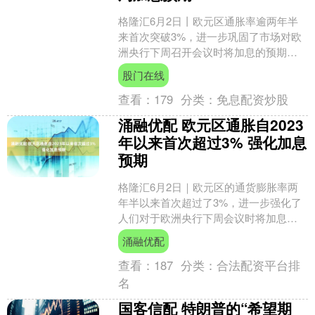
格隆汇6月2日丨欧元区通胀率逾两年半
来首次突破3%，进一步巩固了市场对欧
洲央行下周召开会议时将加息的预期。
欧盟统计局周二公布，5月消费者价格同
股门在线
比上涨3.2%，涨....
查看：
179
分类：
免息配资炒股
涌融优配 欧元区通胀自2023
年以来首次超过3% 强化加息
预期
格隆汇6月2日｜欧元区的通货膨胀率两
年半以来首次超过了3%，进一步强化了
人们对于欧洲央行下周会议时将加息的
预期。欧盟统计局周二表示，5月份CPI
涌融优配
同比上涨3.2%....
查看：
187
分类：
合法配资平台排
名
国客信配 特朗普的“希望期