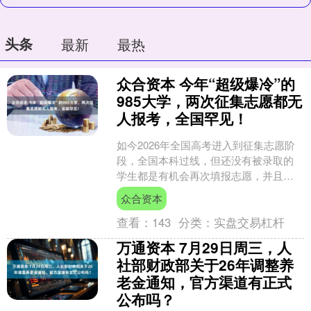
头条
最新
最热
众合资本 今年“超级爆冷”的
985大学，两次征集志愿都无
人报考，全国罕见！
如今2026年全国高考进入到征集志愿阶
段，全国本科过线，但还没有被录取的
学生都是有机会再次填报志愿，并且被
高校录取。 通过观察各地教育考试院公
众合资本
布的2026年本科....
查看：
143
分类：
实盘交易杠杆
万通资本 7月29日周三，人
社部财政部关于26年调整养
老金通知，官方渠道有正式
公布吗？