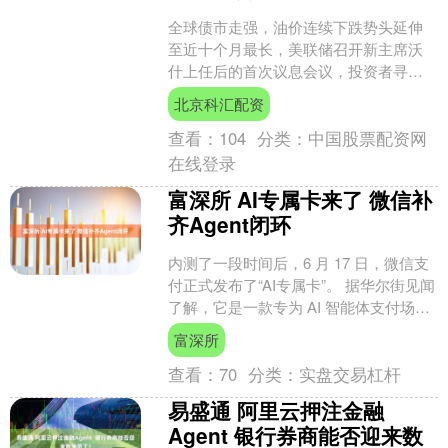
全球债市走强，油价连续下跌势头延伸
至近十个月最长，美联储召开新主席沃
什上任后的首次议息会议，投资者寻找
全球利率走向的新线索。 周三，美股盘
北京科汇配资
前，三大股指期货上涨，....
查看：
104
分类：
中国股票配资网
在线登录
富深所 AI专属卡来了 微信补
齐Agent闭环
内测了一段时间后，6 月 17 日，微信支
付正式发布了“AI专属卡”。 据华尔街见闻
了解，它是一款专为 AI 智能体支付场景
设计、内置于微信零钱内的产品功能。
富深所
微....
查看：
70
分类：
实盘交易杠杆
易盛通 阿里云押注金融
Agent 银行券商能否迎来数