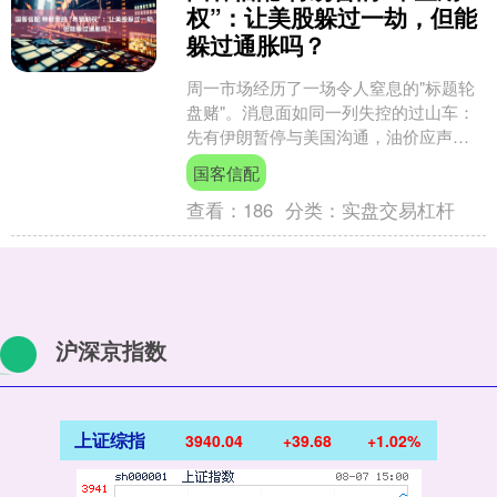
权”：让美股躲过一劫，但能
躲过通胀吗？
周一市场经历了一场令人窒息的"标题轮
盘赌"。消息面如同一列失控的过山车：
先有伊朗暂停与美国沟通，油价应声暴
涨；接着真主党释放停火信号，油价掉
国客信配
头回....
查看：
186
分类：
实盘交易杠杆
沪深京指数
上证综指
3940.04
+39.68
+1.02%