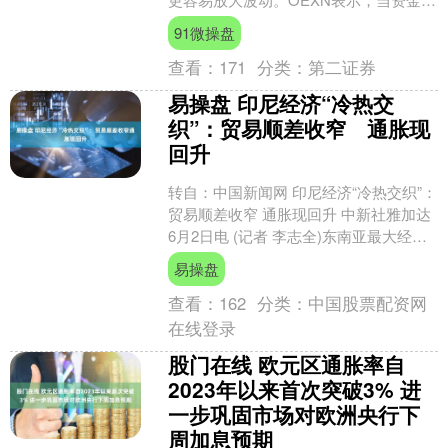
从净流入转向净流出，市场会更倾向于
91微操盘
下调反弹持续性....
查看：
171
分类：
第二证券
易操盘 印尼经济“冷热交
织”：贸易顺差收窄 通胀现
回升
转自：中国新闻网 印尼经济“冷热交织”：
贸易顺差收窄 通胀现回升 中新社雅加达
6月2日电 (记者 李志全)东南亚最大经济
体印度尼西亚近期经济呈现“冷热交织”态
易操盘
势....
查看：
162
分类：
中国股票配资网
在线登录
股门在线 欧元区通胀率自
2023年以来首次突破3% 进
一步巩固市场对欧洲央行下
周加息预期