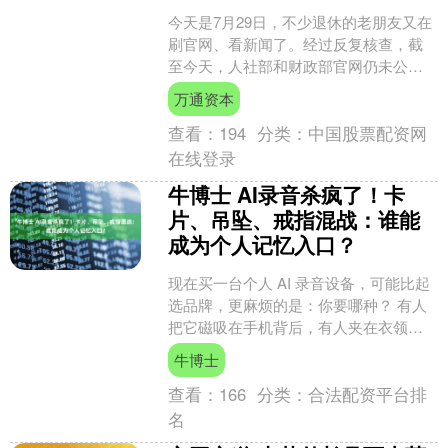
今天是7月29日，不少退休的老朋友又在
刷官网、看新闻了。经过反复核查，截
至今天，人社部和财政部官网仍未公开
发布2026年城镇职工养老金年度调整通
万通资本
知。 7月份到账....
查看：
194
分类：
中国股票配资网
在线登录
牛博士 AI录音杀疯了！卡
片、吊坠、戒指混战：谁能
成为个人记忆入口？
现在买一台个人 AI 录音设备，可能比起
选品牌，更麻烦的是：你要哪种？ 有人
把它磁吸在手机背后，有人夹在衣领、
戴在手腕，还有人希望把它塞进耳机、
牛博士
眼镜、笔，甚至做....
查看：
166
分类：
合法配资平台排
名