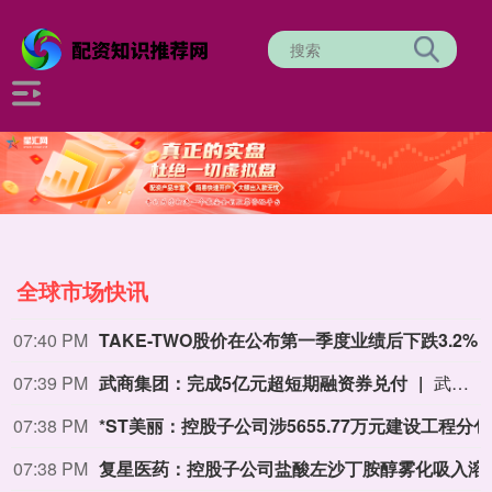
全球市场快讯
07:40 PM
TAKE-TWO股价在公布第一季度业绩后下
07:39 PM
武商集团：完成5亿元超短期融资券兑付
武商集团公告称，公司于2025年11月11日发行“25武商SCP003”超短期融资券，发行金额5亿元，期限270天，票面利率1.75%，到期兑付日为2026年8月9日。公司已按期完成该融资券兑付，相关情况可查阅中国货币网、上海清算所。
07:38 PM
*
07:38 PM
复星医药：控股子公司