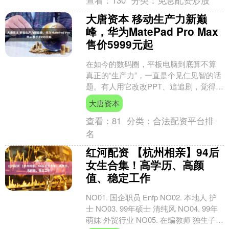
查看：
130
分类：
免息配资炒股
大唐资本 移动生产力新巅
峰，华为MatePad Pro Max
售价5999元起
在如今的数码圈，平板电脑到底算不算
真正的“生产力”，一直是个见仁见智的话
题。有人用它改改PPT、追追剧，觉得绰
绰有余；也有人嫌它多任务处理太鸡
大唐资本
肋，最终沦为“买前....
查看：
81
分类：
合法配资平台排
名
红河配资 【杭州相亲】94后
女生合集！高学历、高颜
值、稳定工作
NO01. 国企职员 Enfp NO02. 本地人 护
士 NO03. 99年硕士 清纯风 NO04. 99年
萌妹 外贸行业 NO05. 在编教师 独生子女