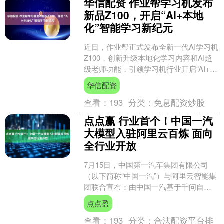
华信配资 作业帮学习机发布
新品Z100，开启“AI+本地
化”智能学习新纪元
近日，作业帮正式发布全新一代AI学习机
Z100，创新升级本地化学习内容和AI超
级老师功能，引领学习机行业开启“AI+本
地化”的智能学习新纪元。本地化学习内
华信配资
容方面....
查看：
193
分类：
免息配资炒股
点点赢 行业首个！中国一汽
大模型入驻阿里云百炼 面向
全行业开放
7月15日，中国第一汽车集团有限公司
（以下简称“中国一汽”）与阿里云智能集
团联合宣布：由中国一汽基于千问自主
研发的行业大模型已正式入驻阿里云百
点点盈
炼平台，面向全行业....
查看：
193
分类：
合法配资平台排