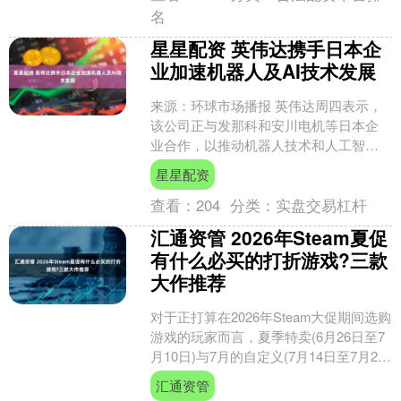
名
星星配资 英伟达携手日本企
业加速机器人及AI技术发展
来源：环球市场播报 英伟达周四表示，
该公司正与发那科和安川电机等日本企
业合作，以推动机器人技术和人工智能
（AI）的发展。 “有了人工智能，机器人
星星配资
将变得更加智能，....
查看：
204
分类：
实盘交易杠杆
汇通资管 2026年Steam夏促
有什么必买的打折游戏?三款
大作推荐
对于正打算在2026年Steam大促期间选购
游戏的玩家而言，夏季特卖(6月26日至7
月10日)与7月的自定义(7月14日至7月20
日)促销构成了近期最佳的入手窗....
汇通资管