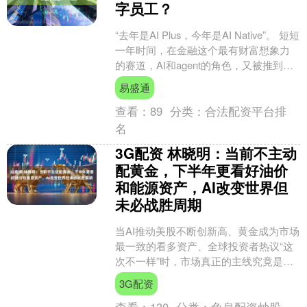
字员工？
“去年是AI Plus，今年是AI Native”。 短短
一年时间，在金融这个最有财富想象力
的赛道，AI和agent的角色，又被推到重
来了。 2025年，大模型....
易盛通
查看：
89
分类：
合法配资平台排
名
3G配资 林晓明：当前不主动
配黄金，下半年更看好油价
和能源资产，AI改变世界但
未必战胜周期
当AI推动美股不断创新高、黄金成为市场
最一致的看多资产、全球投资者热议“这
次不一样”时，市场真正的主线究竟是什
么？ 在本期「大咖会客厅」直播中，思
3G配资
瑞投资首席经济....