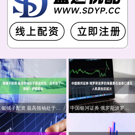
银铺子配资 最高领袖处于昏迷状态，还失去了一条腿？伊朗辟谣
中国银河证券 俄罗斯波罗的海重要石油港口遭无人机袭击后起火