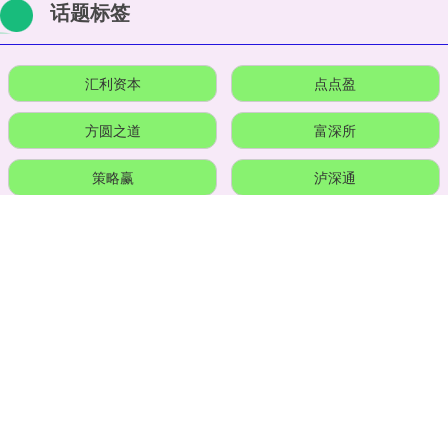
话题标签
汇利资本
点点盈
方圆之道
富深所
策略赢
泸深通
擒牛宝配资
股海策略
众合资本
涌融优配
长红配资
天源国际
全部话题标签