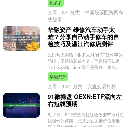
配多多
新消费回归价值本身，当悦....
查看：
82
分类：
中国股票配资网在
线登录
华融资产 维修汽车动手太
难？分享自己动手修车的自
检技巧及温江汽修店测评
先说句大实话：很多人对“修车”这件事的
恐惧，不是怕花钱本身，而是怕不知道
为什么花钱、花了是不是冤枉、修完还
坏怎么办。这种不安全感不是你一个人
华融资产
有，是整个汽车后市场....
查看：
152
分类：
实盘交易杠杆
91微操盘 OEXN:ETF流向左
右短线预期
6月2日，ETF资金流往往会改变市场对短
线强弱的预期，尤其是在关键价位附近
更容易放大波动。OEXN表示，当资金流