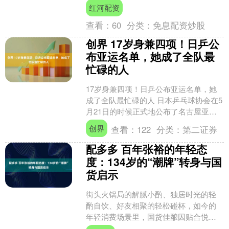
往期....
红河配资
查看：
60
分类：
免息配资炒股
创界 17岁身兼四项！日乒公
布亚运名单，她成了全队最
忙碌的人
17岁身兼四项！日乒公布亚运名单，她
成了全队最忙碌的人 日本乒乓球协会在5
月21日的时候正式地公布了名古屋亚运
会的有关乒乓球的参赛人员名单！由张
创界
查看：
122
分类：
第二证券
本智和以及张本美....
配多多 百年张裕的年轻态
度：134岁的“潮牌”转身与国
货启示
街头火锅局的解腻小酌、独居时光的轻
酌自饮、好友相聚的轻松碰杯，如今的
年轻消费场景里，国货佳酿因贴合悦己
需求，成为年轻消费群体的新选择。当