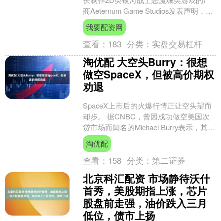
商Aeternum Game Studios发表声明，称
对零售商、发行合作伙伴以及实体收
我要配资网
藏....
查看：
183
分类：
实盘交易杠杆
淘优配 大空头Burry：很想
做空SpaceX，但被高价期权
劝退
SpaceX上市后的火爆行情正让空头望而
却步。 据CNBC，曾因成功做空美国次
贷市场而闻名的Michael Burry表示，其当
前对SpaceX既未建立多头仓位....
淘优配
查看：
158
分类：
第二证券
北京科汇配资 市场静待沃什
首秀，美股期指上涨，芯片
股盘前走强，油价跌入三月
低位，债市上扬