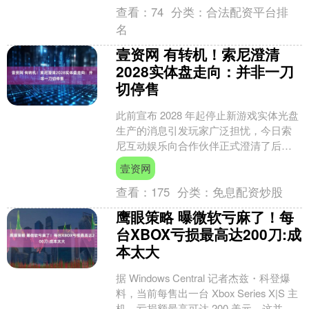
查看：
74
分类：
合法配资平台排
名
壹资网 有转机！索尼澄清
2028实体盘走向：并非一刀
切停售
此前宣布 2028 年起停止新游戏实体光盘
生产的消息引发玩家广泛担忧，今日索
尼互动娱乐向合作伙伴正式澄清了后续
实体介质的具体走向，明确表示实体游
壹资网
戏不会在 202....
查看：
175
分类：
免息配资炒股
鹰眼策略 曝微软亏麻了！每
台XBOX亏损最高达200刀:成
本太大
据 Windows Central 记者杰兹・科登爆
料，当前每售出一台 Xbox Series X|S 主
机，亏损额最高可达 200 美元。这并非