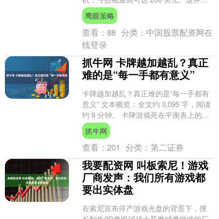
短期促销导致的....
鹰眼策略
查看：
88
分类：
中国股票配资网在
线登录
抓牛网 卡牌越加越乱？真正
难的是“每一手都有意义”
卡牌越加越乱？真正难的是“每一手都有
意义” 文本概览：全文约 3,095 字，阅读
约 8 分钟。 卡牌游戏死在平衡表上的情
况，远没有死在“玩家不知道这一手该想
抓牛网
什....
查看：
201
分类：
第二证券
我要配资网 叫板索尼！游戏
厂商发声：我们所有游戏都
要出实体盘
在索尼宣布停产游戏光盘的背景下，擅
长制作2D类银河战士恶魔城类游戏的厂